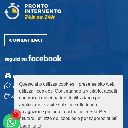
CONTATTACI
Indicazioni stradali
Questo sito utilizza cookies Il presente sito web
info@autospurgofacile.it
utilizza i cookies. Continuando a visitarlo, accetti
39 240 399 09
che noi e i nostri partner li utilizziamo per
analizzare le visite sul sito e offrirti una
navigazione più adatta ai tuoi interessi. Per
PRIVACY POLICY E COOKIES POLICY
1
rifiutare l utilizzo dei cookies e per saperne di più
Leggi tutto