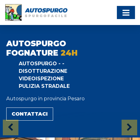
AUTOSPURGO
FOGNATURE
24H
AUTOSPURGO - -
DISOTTURAZIONE
VIDEOISPEZIONE
PRONTO INTERVEN
PULIZIA STRADALE
24H SU 24H
Autospurgo in provincia Pesaro
AUTOSPURGO - -
DISOTTURAZIONE
CONTATTACI
VIDEOISPEZIONE
PULIZIA STRADALE
Previous
Nex